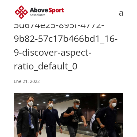
5d674e25-895f-4772-
9b82-57c17b466bd1_16-
9-discover-aspect-
ratio_default_0
Ene 21, 2022