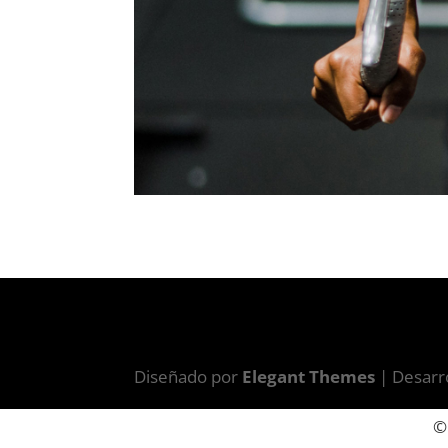
Diseñado por
Elegant Themes
| Desarr
©