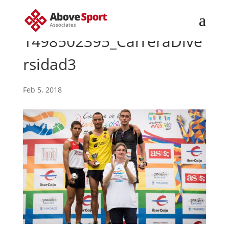
1498502395_CarreraDive
rsidad3
Feb 5, 2018