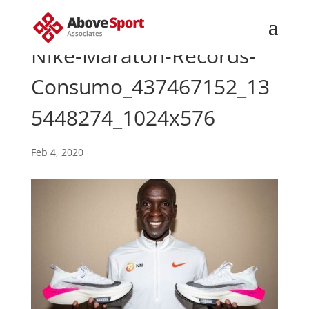
Nike-Maraton-Records-
Consumo_437467152_13
5448274_1024x576
Feb 4, 2020