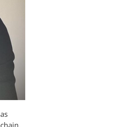
mas
chain.