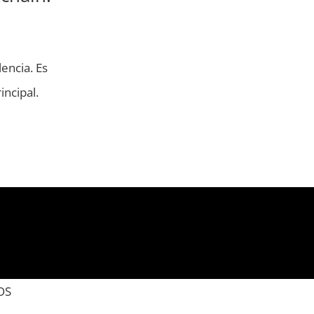
encia. Es
ncipal.
OS