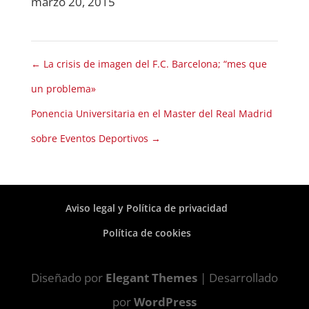
marzo 20, 2015
←
La crisis de imagen del F.C. Barcelona; “mes que
un problema»
Ponencia Universitaria en el Master del Real Madrid
sobre Eventos Deportivos
→
Aviso legal y Política de privacidad
Política de cookies
Diseñado por
Elegant Themes
| Desarrollado
por
WordPress