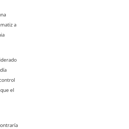
una
 matiz a
nia
siderado
día
 control
 que el
ontraría