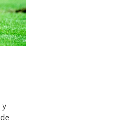
 y
 de