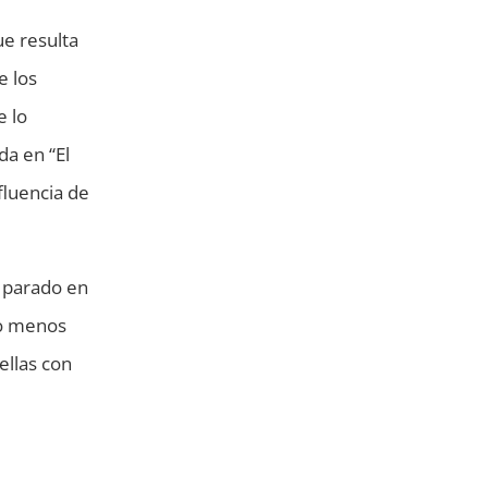
ue resulta
e los
e lo
da en “El
fluencia de
a parado en
do menos
ellas con