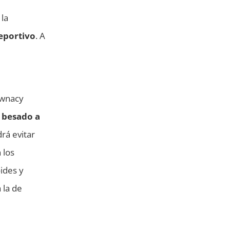
 la
deportivo
. A
awnacy
 besado a
drá evitar
 los
oides y
 la de