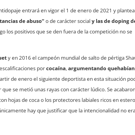
tidopaje entrará en vigor el 1 de enero de 2021 y plantea
stancias de abuso”
o de carácter social
y las de doping 
igo los positivos que se den fuera de la competición no se
uet
y en 2016 el campeón mundial de salto de pértiga Sh
escalificaciones por
coca
ína
,
argumentando que
hab
ían
partir de enero el siguiente deportista en esta situación po
 que se metió unas rayas con carácter lúdico. Se acabaron
on hojas de coca o los protectores labiales ricos en ester
 únicamente hay que justificar que la intencionalidad no era